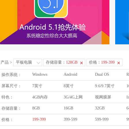
产品
>
平板电脑
存储容量：
128GB
价格：
199-399
Windows
Android
Dual OS
R
操作系统：
屏幕尺寸：
7英寸
8英寸
9.6/9.7英寸
1
特色：
4GB内存
3G/4G上网
视网膜屏
I
8GB
16GB
32GB
6
存储容量：
199-399
399-599
599-999
9
价格：