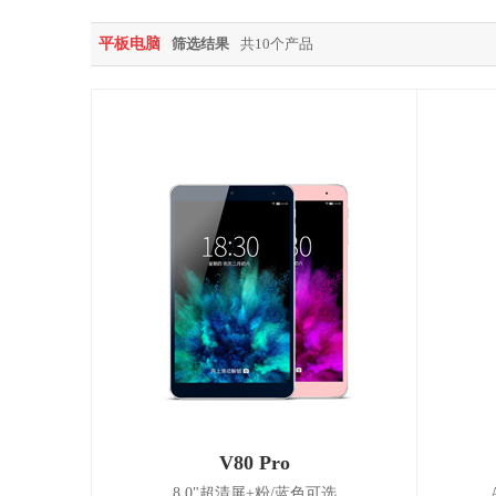
平板电脑
筛选结果
共10个产品
V80 Pro
8.0"超清屏+粉/蓝色可选