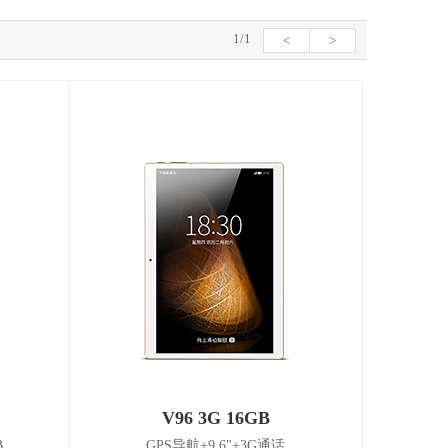
1/1
<
>
V96 3G 16GB
B
GPS导航+9.6"+3G通话