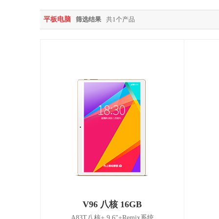
平板电脑
筛选结果
共1个产品
V96 八核 16GB
A83T八核+ 9.6"+Remix系统