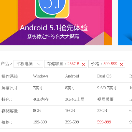
产品
>
平板电脑
存储容量：
256GB
价格：
599-999
Windows
Android
Dual OS
R
操作系统：
屏幕尺寸：
7英寸
8英寸
9.6/9.7英寸
1
特色：
4GB内存
3G/4G上网
视网膜屏
I
8GB
16GB
32GB
6
存储容量：
199-399
399-599
599-999
9
价格：