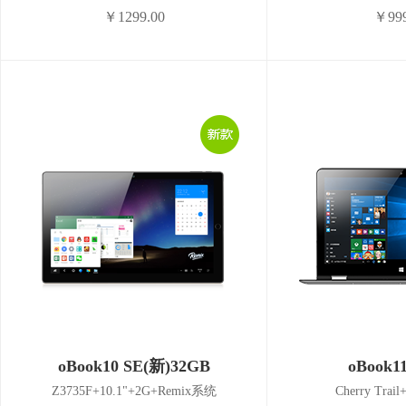
￥1299.00
￥999
oBook10 SE(新)32GB
oBook1
Z3735F+10.1"+2G+Remix系统
Cherry Trail