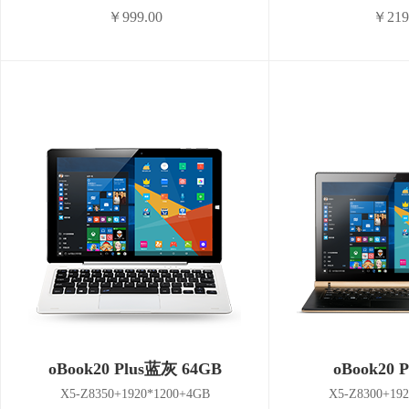
￥999.00
￥219
oBook20 Plus蓝灰 64GB
oBook20 P
X5-Z8350+1920*1200+4GB
X5-Z8300+19