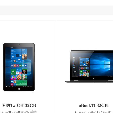
V891w CH 32GB
oBook11 32GB
X5-Z8300+8.9"+双系统
Cherry Trail+11.6"+2GB