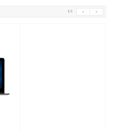
1/1
<
>