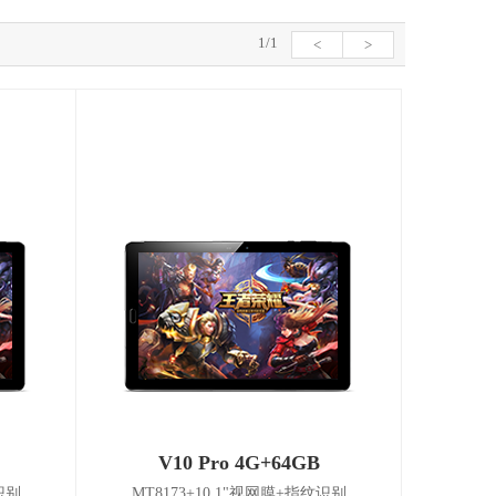
1/1
<
>
V10 Pro 4G+64GB
识别
MT8173+10.1"视网膜+指纹识别