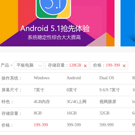
产品
>
平板电脑
存储容量：
128GB
价格：
199-399
Windows
Android
Dual OS
R
操作系统：
屏幕尺寸：
7英寸
8英寸
9.6/9.7英寸
1
特色：
4GB内存
3G/4G上网
视网膜屏
I
8GB
16GB
32GB
6
存储容量：
199-399
399-599
599-999
9
价格：