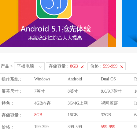
产品
>
平板电脑
存储容量：
8GB
价格：
599-999
Windows
Android
Dual OS
R
操作系统：
屏幕尺寸：
7英寸
8英寸
9.6/9.7英寸
1
特色：
4GB内存
3G/4G上网
视网膜屏
I
8GB
16GB
32GB
6
存储容量：
199-399
399-599
599-999
9
价格：