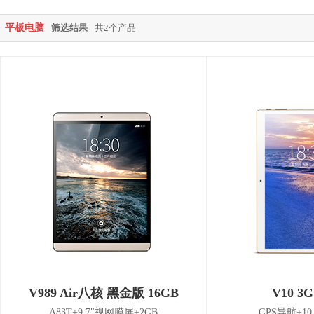
平板电脑
筛选结果
共2个产品
V989 Air八核 黑金版 16GB
V10 3G
A83T+9.7"视网膜屏+2GB
GPS导航+10