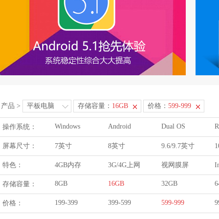
产品
>
平板电脑
存储容量：
16GB
价格：
599-999
Windows
Android
Dual OS
R
操作系统：
屏幕尺寸：
7英寸
8英寸
9.6/9.7英寸
1
特色：
4GB内存
3G/4G上网
视网膜屏
I
8GB
16GB
32GB
6
存储容量：
199-399
399-599
599-999
9
价格：