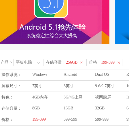
产品
>
平板电脑
存储容量：
256GB
价格：
199-399
Windows
Android
Dual OS
R
操作系统：
屏幕尺寸：
7英寸
8英寸
9.6/9.7英寸
1
特色：
4GB内存
3G/4G上网
视网膜屏
I
8GB
16GB
32GB
6
存储容量：
199-399
399-599
599-999
9
价格：