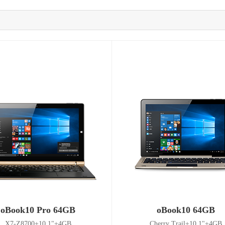
oBook10 Pro 64GB
oBook10 64GB
X7-Z8700+10.1"+4GB
Cherry Trail+10.1"+4GB