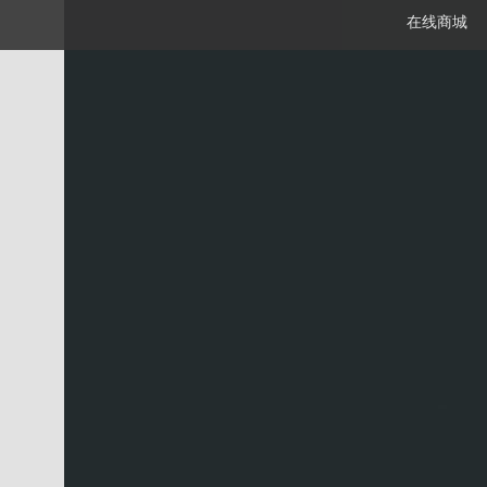
在线商城
笔记本
平板电脑
一体机